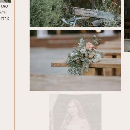
סוגר
✨של
פרחים